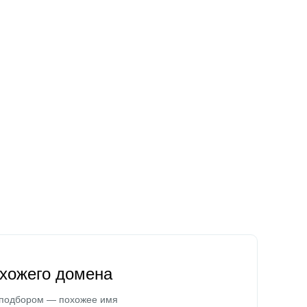
охожего домена
 подбором — похожее имя