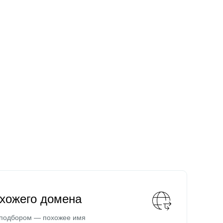
охожего домена
 подбором — похожее имя