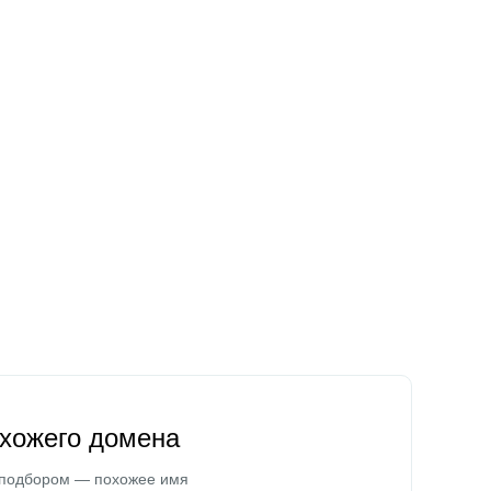
охожего домена
 подбором — похожее имя