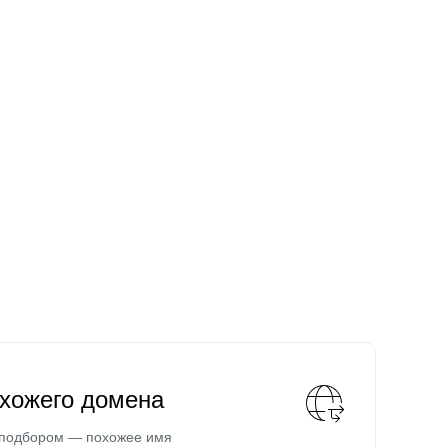
охожего домена
 подбором — похожее имя